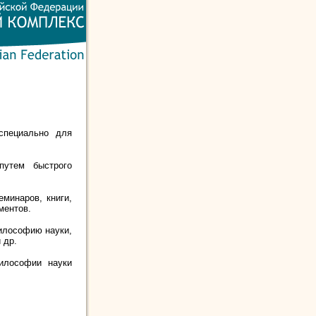
 специально для
путем быстрого
минаров, книги,
ментов.
философию науки,
 др.
илософии науки