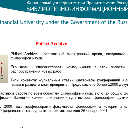
Philsci Archive
Philsci Archive - бесплатный электронный архив, созданный
философов науки.
Его цель - способствовать коммуникации в этой области 
распространения новых работ.
Типы контента: журнальные статьи, материалы конференций и се
главы и разделы книг, препринты. Представлено более 12000 доку
 участию в работе по всем областям философии науки, включая общую 
зики, биологии, химии, психологии и т.д.), историю философии науки и
нью 2000 года профессорами факультета философии и истории и ф
Официально открыт для отправки материалов 26 января 2001 г.