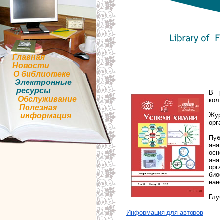
Главная
Новости
О библиотеке
Электронные
ресурсы
В р
Обслуживание
кол
Полезная
Жур
информация
орг
Пуб
ана
осн
ан
ор
би
нан
Глу
Информация для авторов