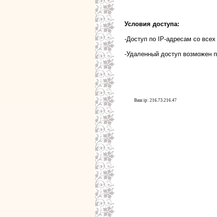
Условия доступа:
-Доступ по IP-адресам со все
-Удаленный доступ возможен п
Ваш ip: 216.73.216.47