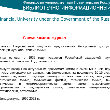
Успехи химии: журнал
амках Национальной подписки предоставлен бессрочный доступ
лекции ж
урнала "Успехи химии".
нал основан в 1932 году, издается Российской академией нау
анической химии им. Н.Д.Зелинского.
ликует обзоры по актуальным проблемам химии и смежных с нею нау
лизом литературных данных, опубликованных за последние 10-15 ле
овным разделам: структура молекул и квантовая химия, координа
алитическая химия, химическая физика, физическая химия, вк
ганическая и металлоорганическая химия, химия макромолек
оорганическая и медицинская химия, химическое материаловед
отехнологии, астрохимия.
бина доступа: 1960-2022 гг.