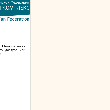
- Метапоисковая
ого доступа или
в.