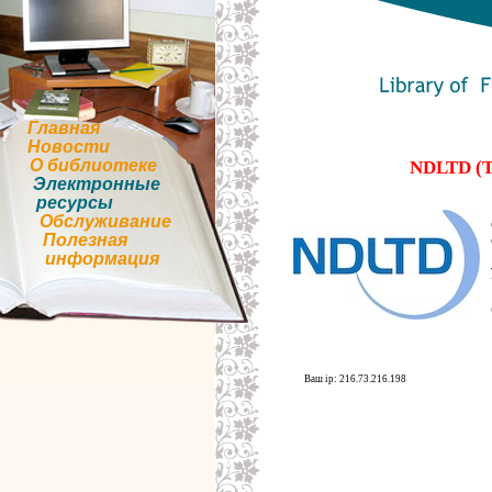
Главная
Новости
О библиотеке
NDLTD (Th
Электронные
ресурсы
Обслуживание
Полезная
информация
Ваш ip: 216.73.216.198