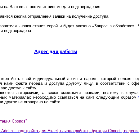
и на Ваш email поступит письмо для подтверждения.
оявится кнопка отправления заявки на получение доступа.
зователя кнопка станет серой и будет указано «Запрос в обработке». 
 и подтверждена.
Адрес для работы
лжен быть свой индивидуальный логин и пароль, который нельзя пе
я нами факта передачи доступа другому лицу, в соответствии с оф
вас доступ к сайту.
няется авторскими, а также смежными правами, поэтому в случае
чных материалах необходимо ссылаться на сайт следующим образом
и другое не оговорено на сайте.
нтация Cbonds
"
Add in - надстройка для Excel; начало работы, функции Cbonds, ведени