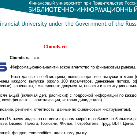
Cbonds.ru
Cbonds.ru
– это:
-Информационно-аналитическое агентство по финансовым рынкам.
-
База данных по облигациям, включающая все выпуски в мире (
нием каждого выпуска (около 100 параметров, денежные потоки, оф
жевые), ковенанты, эмиссионные документы, новости и институциональн
ысяч акций (включая деп. расписки)) с подробной информаций по каждо
я, коэффициенты, капитализация, история дивидендов).
исание, рейтинги, отчетность, данные по финансовым инструментам).
ка (15 тысяч индексов по всем странам мира) в разбивке по большим р
вье, Бизнес, Налоги, Торговля, Жилье, Потребитель, Труд, ВВП, Цены.
акций, фондов, commodities, валютному рынку.