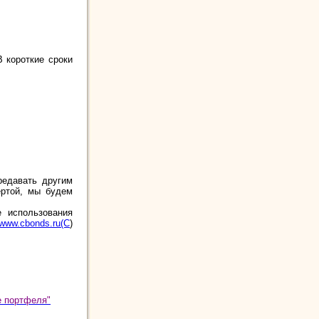
В короткие сроки
редавать другим
ертой, мы будем
 использования
www.cbonds.ru(С
)
е портфеля"