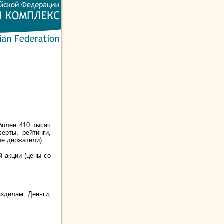
более 410 тысяч
ерты, рейтинги,
ые держатели).
й акции (цены со
азделам: Деньги,