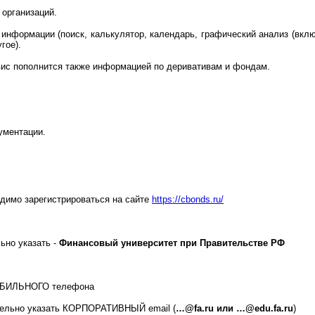
 организаций.
 информации (поиск, калькулятор, календарь, графический анализ (вкл
гое).
вис пополнится также информацией по деривативам и фондам.
ументации.
димо зарегистрироваться на сайте
https://cbonds.ru/
ьно указать -
Финансовый университет при Правительстве РФ
МОБИЛЬНОГО телефона
ательно указать КОРПОРАТИВНЫЙ email (
…@fa.ru или …@edu.fa.ru
)