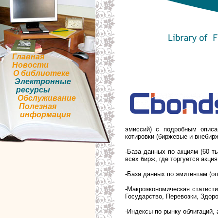
Главная
Новости
О библиотеке
Электронные
ресурсы
Обслуживание
Полезная
информация
эмиссий) с подробным описа
котировки (биржевые и внебир
-
База данных по акциям (60 т
всех бирж, где торгуется акци
-
База данных по эмитентам (оп
-
Макроэкономическая статисти
Государство, Перевозки, Здоро
-
Индексы по рынку облигаций, 