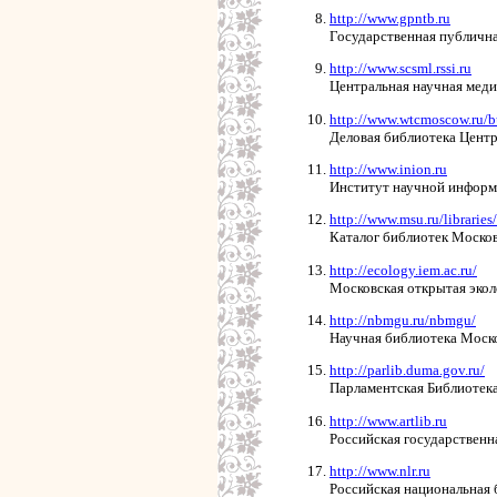
http://www.gpntb.ru
Государственная публична
http://www.scsml.rssi.ru
Центральная научная меди
http://www.wtcmoscow.ru/bu
Деловая библиотека Цент
http://www.inion.ru
Институт научной инфор
http://www.msu.ru/libraries/
Каталог библиотек Москов
http://ecology.iem.ac.ru/
Московская открытая экол
http://nbmgu.ru/nbmgu/
Научная библиотека Моск
http://parlib.duma.gov.ru/
Парламентская Библиотек
http://www.artlib.ru
Российская государственн
http://www.nlr.ru
Российская национальная