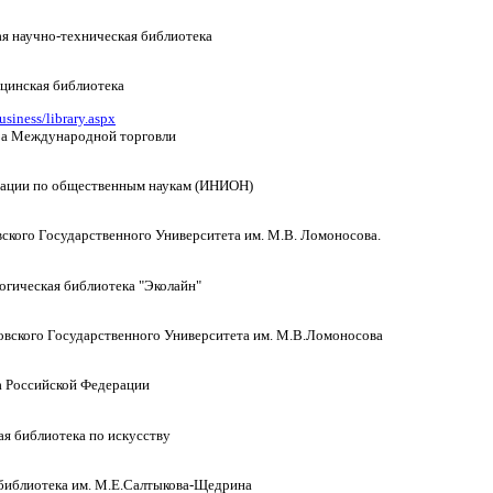
я научно-техническая библиотека
цинская библиотека
siness/library.aspx
ра Международной торговли
мации по общественным наукам (ИНИОН)
ского Государственного Университета им. М.В. Ломоносова.
огическая библиотека "Эколайн"
овского Государственного Университета им. М.В.Ломоносова
а Российской Федерации
ая библиотека по искусству
 библиотека им. М.Е.Салтыкова-Щедрина