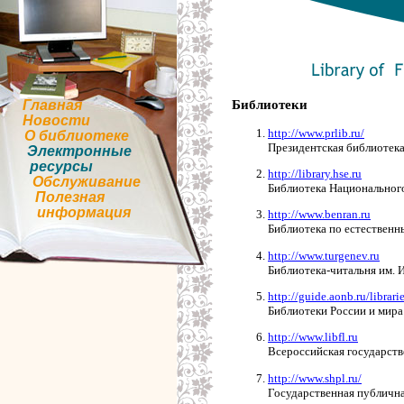
Главная
Библиотеки
Новости
http://www.prlib.ru/
О библиотеке
Президентская библиотека
Электронные
ресурсы
http://library.hse.ru
Обслуживание
Библиотека Национального
Полезная
информация
http://www.benran.ru
Библиотека по естественн
http://www.turgenev.ru
Библиотека-читальня им. 
http://guide.aonb.ru/librari
Библиотеки России и мира
http://www.libfl.ru
Всероссийская государст
http://www.shpl.ru/
Государственная публична