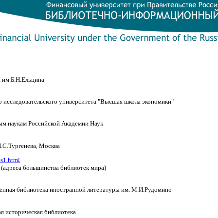
 им.Б.Н.Ельцина
 исследовательского университета "Высшая школа экономики"
ым наукам Российской Академии Наук
И.С.Тургенева, Москва
es1.html
 (адреса большинства библиотек мира)
венная библиотека иностранной литературы им. М.И.Рудомино
я историческая библиотека