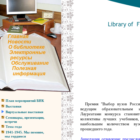
Главная
Новости
О библиотеке
Электронные
ресурсы
Обслуживание
Полезная
информация
План мероприятий БИК
Премия "Выбор вузов России
Выставки
ведущим образовательным и
Виртуальные выставки
Лауреатами конкурса становя
Семинары, презентации,
коллективы лучших учебников
встречи
наибольшим количеством ву
Тема года
прошедшего года.
1941-1945. Мы помним,
мы гордимся
Аннотация, оглавление, предисло