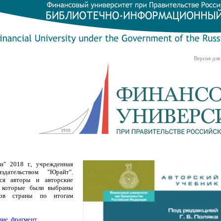
Версия для
" 2018 г., учрежденная
здательством "Юрайт".
тся авторы и авторские
, которые были выбраны
зов страны по итогам
вие, фрагмент