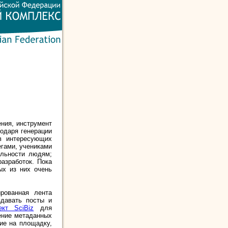
ния, инструмент
годаря генерации
в интересующих
егами, учениками
ельности людям;
азработок. Пока
ых из них очень
ированная лента
здавать посты и
ект SciBiz
для
ение метаданных
ние на площадку,