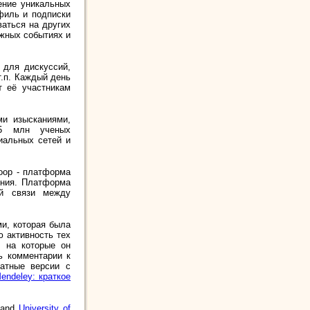
ение уникальных
филь и подписки
аться на других
жных событиях и
 для дискуссий,
т.п. Каждый день
т её участникам
ми изысканиями,
 5 млн ученых
иальных сетей и
Loop - платформа
ения. Платформа
ой связи между
и, которая была
ю активность тех
, на которые он
ть комментарии к
латные версии с
endeley: краткое
and
University of