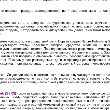
то общения граждан, исследователей, политиков всего мира по клю
оциальная сеть
и средство сотрудничества ученых всех научных 
приложения, как семантический поиск (поиск по аннотации), совместн
ий, форумы, методологические дискуссии и так далее. Участники могу
.
ательного портала и социальной сети. Портал создан Nature Publishing 
исутствуют статьи известных авторов, средства обучения и про
и для посетителей портала. Преподаватель может разработать «маршру
ь изучения материалов сайта для оптимального усвоения материала. За
т иметь свой профиль с описанием личности, персональное пространст
меток. Поскольку все размещаемые данные проходят рецензирование с
на страницы портала попадает только проверенный материал, что, несо
огов. Создатели сайта автоматически собирают публикации из более ч
оги распределены по тематике, и Вы можете посмотреть только те бл
едёте свой блог и хотите, чтобы о нём узнало больше людей, зарегистрир
ork (SSRN)
- один из самых крупных в мире открытых электронных репо
 данных SSRN содержит информацию по ключевым направлениям уп
- это сеть для распространения профессиональных знаний в разно
жет похвастаться огромной коллекцией аннотаций и состоит из пяти ос
 экономическая теория, теория финансов, исследования в области пра