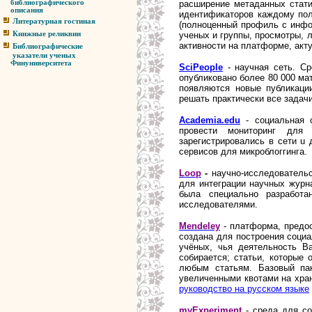
р
асширение метаданных стати
библиографического
описания
идентификаторов каждому пол
Литературная гостиная
(п
олноценный профиль с инфо
ученых и группы, п
росмотры, л
Книжные реликвии
активности на платформе, а
кт
Библиографические
указатели ученых
Финуниверситета
SciPeople
- научная сеть. Ср
опубликовано более 80 000 ма
появляются новые публикации
решать практически все задач
Academia.edu
- социальная с
провести мониторинг для
зарегистрировались в сети u
сервисов для микроблоггинга.
Loop
-
научно-исследовательс
для интеграции научных журн
была специально разработа
исследователями.
Mendeley
- платформа, предо
создана для построения социа
учёных, чья деятельность Ва
собирается; статьи, которые 
любым статьям. Базовый пак
увеличенными квотами на хра
руководство на русском языке
myExperiment
- среда для со