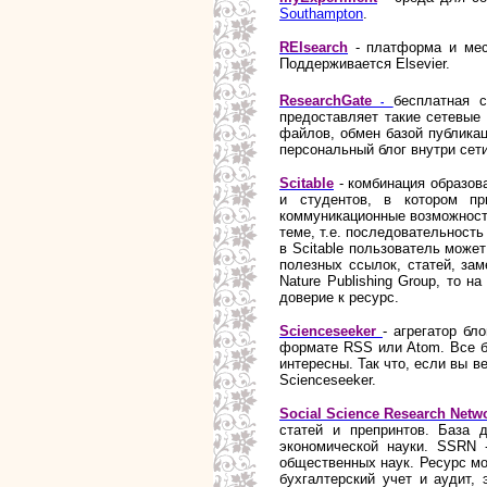
Southampton
.
REIsearch
- платформа и мес
Поддерживается Elsevier.
ResearchGate
бесплатная с
-
предоставляет такие сетевые 
файлов, обмен базой публикац
персональный блог внутри сети
Scitable
- комбинация образов
и студентов, в котором пр
коммуникационные возможност
теме, т.е. последовательност
в Scitable пользователь може
полезных ссылок, статей, за
Nature Publishing Group, то 
доверие к ресурс.
Scienceseeker
- агрегатор бл
формате RSS или Atom. Все бл
интересны. Так что, если вы в
Scienceseeker.
Social Science Research Netw
статей и препринтов. База
экономической науки. SSRN 
общественных наук. Ресурс мо
бухгалтерский учет и аудит,