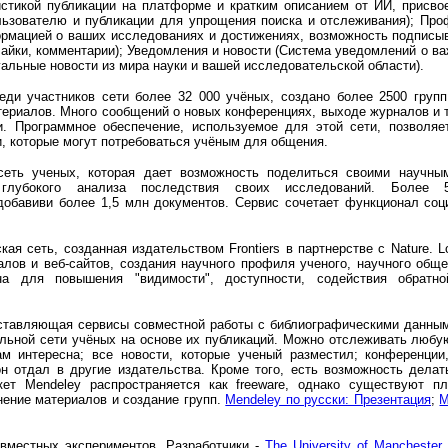
стикой публикации на платформе и кратким описанием от ИИ, п
рисво
ьзователю и публикации для упрощения поиска и отслеживания);
Про
рмацией о ваших исследованиях и достижениях, в
озможность подписыв
айки, комментарии);
Уведомления и новости
(
Система уведомлений о ва
уальные новости из мира науки и вашей исследовательской области).
еди участников сети более 32 000 учёных, создано более 2500 групп
териалов. Много сообщений о новых конференциях, выходе журналов и 
. Программное обеспечение, используемое для этой сети, позволяе
и, которые могут потребоваться учёным для общения.
еть ученых, которая дает возможность поделиться своими научны
 глубокого анализа последствия своих исследований. Более
 добавиви более 1,5 млн документов. Сервис сочетает функционал соц
кая сеть, созданная издательством Frontiers в партнерстве с Nature. 
алов и веб-сайтов, создания научного профиля ученого, научного общ
на для повышения "видимости", доступности, содействия обратн
ставляющая сервисы совместной работы с библиографическими данным
льной сети учёных на основе их публикаций. Можно отслеживать любу
м интересна; все новости, которые ученый разместил; конференции
он отдал в другие издательства. Кроме того, есть возможность дела
ет Mendeley распространяется как freeware, однако существуют п
нение материалов и создание групп.
Mendeley по русски: Презентация
;
M
вместных экспериментов. Разработчики -
The University of Manchester