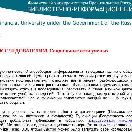
М
ИССЛЕДОВАТЕЛЯМ. Социальные сети ученых
ционная сеть. Это свободная информационная площадка научного обще
 научных знаний. Цель проекта - создать условия развития науки бла
ействии исследователей. Позволяет найти людей, разбирающихся 
риал на родном или иностранном языке; быть на связи с друзьями, колл
обсуждать статьи и исследования; рассказать о своей научной деят
вителями учебных заведений; быть в курсе последних достижений и р
пользователей, новые публикации появляются каждый день, но научн
и не ведётся.
ть для ученых. На платформе:
Лента и рекомендации
(
Персонализ
нове ваших интересов и активности);
Публикации
(
Возможность со
кция добавления публикаций в избранное,
искусственный интелл
ий);
Метаданные и идентификационные номера
(
Автоматическое заполн
рузке через DOI, чтобы быстро можно было загрузить свое исследова