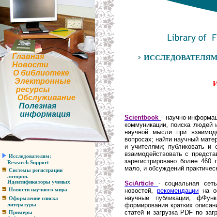
Главная
ИССЛЕДОВАТЕЛЯ
Новости
О библиотеке
Электронные
ресурсы
Обслуживание
Полезная
информация
Scientbook
- научно-информа
коммуникации, поиска людей и
научной мысли при взаимод
вопросах; найти научный мате
и учителями; публиковать и 
взаимодействовать с предста
Исследователям:
зарегистрировано более 460 
Research Support
мало, и обсуждений практическ
Системы регистрации
авторов.
Идентификаторы ученых
SciArticle
- социальная се
новостей,
рекомендации
на ос
Новости научного мира
научные публикации, ф
Фун
Оформление списка
формирования кратких описан
литературы
статей и загрузка PDF по заг
Примеры