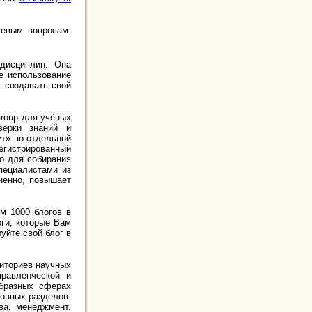
чевым вопросам.
дисциплин. Она
ое использование
т создавать свой
Group для учёных
верки знаний и
т» по отдельной
регистрированный
во для собирания
пециалистами из
мненно, повышает
ем 1000 блогов в
оги, которые Вам
уйте свой блог в
зиториев научных
равленческой и
образных сферах
новных разделов:
ва, менеджмент.