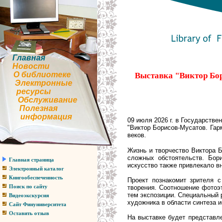
Главная
Новости
О библиотеке
Выставка "Виктор Бор
Электронные
ресурсы
Обслуживание
Полезная
информация
09 июля 2026 г. в Государстве
"Виктор Борисов-Мусатов. Гар
веков.
Жизнь и творчество Виктора 
сложных обстоятельств. Бор
Главная страница
искусство также привлекало в
Электронный каталог
Книгообеспеченность
Проект познакомит зрителя 
творения. Соотношение фотоэ
Поиск по сайту
тем экспозиции. Специальный 
Видеоэкскурсия
художника в области синтеза и
Сайт Финуниверситета
Оставить отзыв
На выставке будет представл