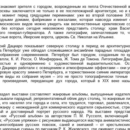
 знакомит зрителя с городом, возрожденным из пепла Отечественной в
осквы заключается не только в ее послепожарной архитектуре, но и в
й момент перед грядущими переменами: уже во второй половине XI
одными домами, фабриками и вокзалами, которая навсегда изменит 
московских видов можно увидеть как величественные кремлевские с
, без которых сегодня невозможно представить столицу: храм Васи
го генерал-губернатора. А также литографии, запечатлевшие то, ч
ные ворота, Иверские ворота, церковь Св. Николая на Ильинке.
фий Дациаро показывает северную столицу в период ее архитектурно
ка Петербург уже обладал сложившимся ансамблем парадных площаде
оображение современников. Петербург был городом, созданным по 
релли, К. И. Росси, О. Монферрана, Ж. Тома де Томона. Литографии Д
остью и одновременно с художественной выразительностью. Ос
ки Дациаро работали с освещением и атмосферными эффектами – они у
уровую красоту зимнего Петербурга, и торжественное сияние император
ие виды из собрания музея – это не просто топографически точные 
 произведения, передающие дух города, который в XIX веке назы
аздел выставки составляют жанровые альбомы, выпущенные издател
зывали парадный, репрезентативный облик двух столиц, то жанровые 
, кто населял эти города и села, кто трудился, торговал, развлекался
жанру с неожиданной для коммерческого издателя серьезностью, стре
ый и достоверный портрет русского народа. На выставке предста
 них «Русский альбом» за авторством П. М. Русселя, включающий
ов; «Русские упряжки» с рисунками выдающегося мастера анималистичес
многообразие русских повозок, саней и экипажей – от крестьянски
е народные сцены» по рисункам Р. К. Жуковского, где оживают сцены я