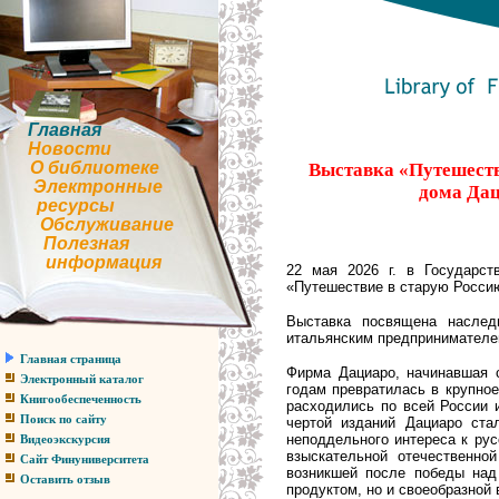
Главная
Новости
О библиотеке
Выставка «Путешестви
Электронные
дома Дац
ресурсы
Обслуживание
Полезная
информация
22 мая 2026 г. в Государс
«Путешествие в старую Россию
Выставка посвящена наслед
итальянским предпринимателе
Главная страница
Фирма Дациаро, начинавшая с
Электронный каталог
годам превратилась в крупно
Книгообеспеченность
расходились по всей России 
Поиск по сайту
чертой изданий Дациаро стал
неподдельного интереса к рус
Видеоэкскурсия
взыскательной отечественно
Сайт Финуниверситета
возникшей после победы над
Оставить отзыв
продуктом, но и своеобразной