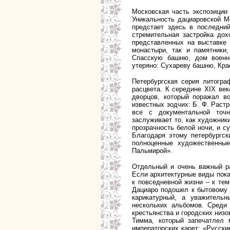
Московская часть экспозиции
Уникальность дациаровской М
предстает здесь в последни
стремительная застройка дох
представленных на выставке 
монастыри, так и памятники
Спасскую башню, дом военно
утеряно: Сухареву башню, Крас
Петербургская серия литогра
расцвета. К середине XIX ве
дворцов, который поражал в
известных зодчих: Б. Ф. Раст
все с документальной точн
заслуживает то, как художни
прозрачность белой ночи, и с
Благодаря этому петербургск
полноценные художественные
Пальмирой».
Отдельный и очень важный р
Если архитектурные виды пока
к повседневной жизни – к тем
Дациаро подошел к бытовому 
карикатурный, а уважительн
нескольких альбомов. Среди
крестьянства и городских низ
Тимма, который запечатлел 
императорских карет; «Русски