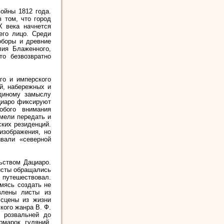
ойны 1812 года.
 том, что город
X века начнется
его лицо. Среди
оборы и древние
лия Блаженного,
то безвозвратно
го и имперского
й, набережных и
единому замыслу
ациаро фиксируют
обого внимания
мели передать и
ских резиденций.
изображения, но
вали «северной
ьством Дациаро.
листы обращались
, путешествовал.
мясь создать не
влены листы из
 сцены из жизни
кого жанра В. Ф.
х розвальней до
рмарок, гуляний,