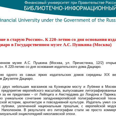
е в старую Россию». К 220-летию со дня основания изд
иаро в Государственном музее А.С. Пушкина (Москва)
твенном музее А.С. Пушкина (Москва, ул.
Пречистенка, 12/2
) откры
». К 220-летию со дня основания издательского дома Дациаро.
ию одного из самых ярких издательских домов середины XIX век
м Джузеппе Дациаро.
 двух небольших магазинов на Кузнецком мосту и Лубянке в Москве
е предприятие европейского масштаба, выпускавшее литографированные
и за ее пределами – от Лейпцига и Амстердама до Лондона и Парижа
о уникальное сочетание западноевропейской полиграфической техни
ской истории, архитектуре и повседневной культуре. Издатель умел с
й публики, увлеченной национальным прошлым, с европейской модо
 Наполеоном. В результате его литографии стали не просто комме
 визуальной энциклопедией николаевской эпохи.