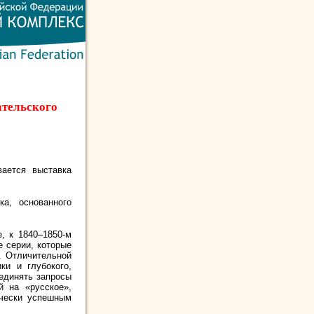
ательского
вается выставка
а, основанного
, к 1840–1850‑м
 серии, которые
. Отличительной
ки и глубокого,
оединять запросы
й на «русское»,
рчески успешным