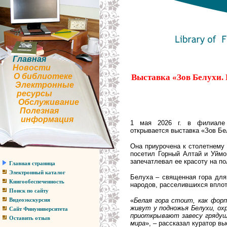
Главная
Новости
О библиотеке
Выставка «Зов Белухи. 
Электронные
ресурсы
Обслуживание
Полезная
информация
1 мая 2026 г. в филиале
открывается выставка «Зов Бе
Она приурочена к столетнему 
посетил Горный Алтай и Уймо
запечатлевал ее красоту на п
Главная страница
Электронный каталог
Белуха – священная гора для 
Книгообеспеченность
народов, расселившихся вплот
Поиск по сайту
«
Белая гора стоит, как форп
Видеоэкскурсия
живут у подножья Белухи, охр
Сайт Финуниверситета
приоткрывают завесу грядущ
Оставить отзыв
мира
», – рассказал куратор в