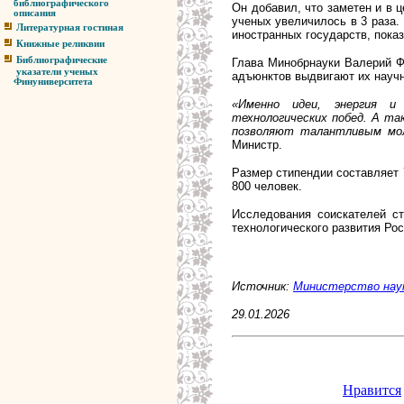
библиографического
Он добавил, что заметен и в 
описания
ученых увеличилось в 3 раза.
Литературная гостиная
иностранных государств, пок
Книжные реликвии
Библиографические
Глава Минобрнауки Валерий Ф
указатели ученых
адъюнктов выдвигают их науч
Финуниверситета
«Именно идеи, энергия и
технологических побед. А та
позволяют талантливым мол
Министр.
Размер стипендии составляет 7
800 человек.
Исследования соискателей ст
технологического развития Ро
Источник:
Министерство наук
29.01.2026
Нравится