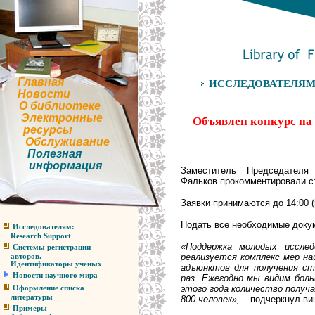
Главная
ИССЛЕДОВАТЕЛЯМ. Н
Новости
О библиотеке
Электронные
Объявлен конкурс на
ресурсы
Обслуживание
Полезная
информация
Заместитель Председател
Фальков прокомментировали ст
Заявки принимаются до 14:00 
Подать все необходимые доку
Исследователям:
Research Support
«Поддержка молодых иссле
Системы регистрации
реализуется комплекс мер на
авторов.
Идентификаторы ученых
адъюнктов для получения ст
Новости научного мира
раз. Ежегодно мы видим боль
этого года количество получ
Оформление списка
литературы
800 человек»,
– подчеркнул ви
Примеры