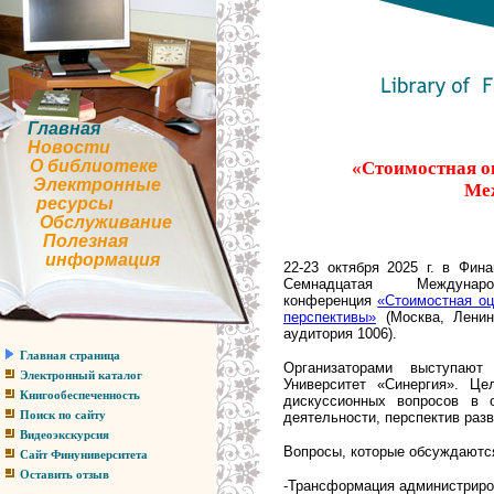
Главная
Новости
О библиотеке
«Стоимостная о
Электронные
Ме
ресурсы
Обслуживание
Полезная
информация
22-23 октября 2025 г. в Фин
Семнадцатая Международ
конференция
«Стоимостная оц
перспективы»
(Москва, Ленинг
аудитория 1006).
Главная страница
Организаторами выступают
Электронный каталог
Университет «Синергия». Це
Книгообеспеченность
дискуссионных вопросов в о
деятельности, перспектив раз
Поиск по сайту
Видеоэкскурсия
Вопросы, которые обсуждаютс
Сайт Финуниверситета
Оставить отзыв
-Трансформация администриров