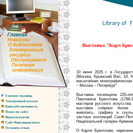
Главная
Новости
О библиотеке
Выставка "Карл Брюл
Электронные
ресурсы
Обслуживание
Полезная
информация
10 июня 2025 г. в Государст
(Москва, Крымский Вал, 10, Н
масштабная монографическая
– Москва – Петербург".
Выставка посвящена 225-л
Главная страница
Павловича Брюллова (1799-1
Электронный каталог
мастеров русского искусства
Книгообеспеченность
выставке собрано более 
живопись, графику и скуль
Поиск по сайту
частных коллекций Санкт-Пет
Видеоэкскурсия
Национальной галереи Армени
Сайт Финуниверситета
Оставить отзыв
О Карле Брюллове, нареченн