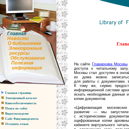
Главная
Новости
О библиотеке
Глав
Электронные
ресурсы
Обслуживание
Полезная
На сайте
Главархива Москвы
информация
доступа к читальному зал
Москвы стал доступен в онла
из дома можно записатьс
для работы с документами, з
К тому же, сервис предост
информационной системе архи
Главная страница
искать необходимые данные и
копии документов.
Электронный каталог
Книгообеспеченность
«Цифровизация московски
Поиск по сайту
развитие — мы запустили
Видеоэкскурсия
с историческими документ
Сайт Финуниверситета
оцифрованные копии архивны
Оставить отзыв
кабинете виртуального читал