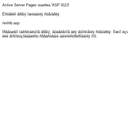
Active Server Pages
ошибка 'ASP 0113'
Èñòåêëî âðåìÿ îæèäàíèÿ ñöåíàðèÿ
/exhib.asp
Ïðåâûøåíî ìàêñèìàëüíîå âðåìÿ, âûäåëåííîå äëÿ âûïîëíåíèÿ ñöåíàðèÿ. Ìîæíî èç
èëè âîñïîëüçîâàâøèñü ñðåäñòâàìè àäìèíèñòðèðîâàíèÿ IIS.