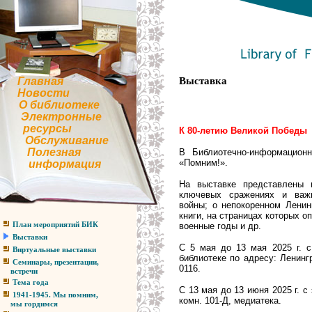
Главная
Выставка
Новости
О библиотеке
Электронные
ресурсы
К 80-летию Великой Победы
Обслуживание
Полезная
В Библиотечно-информацион
«Помним!».
информация
На выставке представлены 
ключевых сражениях и ва
войны;
о непокоренном Ленинг
книги, на страницах которых о
военные годы и др.
План мероприятий БИК
Выставки
С 5 мая до 13 мая
2025 г. 
Виртуальные выставки
библиотеке по адресу: Ленингр
Семинары, презентации,
0116.
встречи
Тема года
С 13 мая до 13 июня
2025 г. 
1941-1945. Мы помним,
комн. 101-Д, медиатека.
мы гордимся