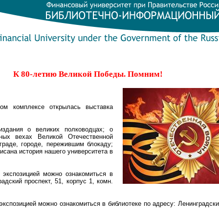
К 80-летию Великой Победы. Помним!
ном комплексе открылась выставка
издания о великих полководцах; о
жных вехах
Великой Отечественной
раде, городе, пережившим блокаду;
писана история нашего университета в
с экспозицией можно ознакомиться в
адский проспект, 51, корпус 1, комн.
с экспозицией можно ознакомиться в библиотеке по адресу: Ленинградский