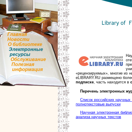
Главная
Новости
О библиотеке
Электронные
ресурсы
На
Обслуживание
от
Полезная
пр
ун
информация
«рецензируемых», многие из н
eLIBRARY.RU размещено более
подписке
, часть находится в
Перечень электронных жу
Список российских научных
полнотекстовые выпуски
Научная электронная библи
анализа научных текстов