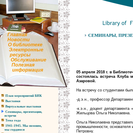
Главная
СЕМИНАРЫ, ПРЕЗЕ
Новости
О библиотеке
Электронные
ресурсы
Обслуживание
Полезная
информация
05 апреля 2018 г. в Библиот
состоялась встреча Клуба м
Азаровой.
На встречу со студентами был
План мероприятий БИК
-д.э.н., профессор Департаме
Выставки
Виртуальные выставки
-к.э.н., доцент департамен
Семинары, презентации,
Жильцова Ольга Николаевна.
встречи
Тема года
Ольга Николаевна представила
1941-1945. Мы помним,
промышленности, основателя 
мы гордимся
Петровну.