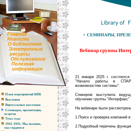
Главная
СЕМИНАРЫ, ПРЕЗЕ
Новости
О библиотеке
Электронные
Вебинар группы Инте
ресурсы
Обслуживание
Полезная
информация
2
1 января 2025 г. состоялс
"Начало работы в СПАР
возможностям системы".
Спикером выступила ведущ
План мероприятий БИК
обучению группы "Интерфакс"
Выставки
Виртуальные выставки
На вебинаре были рассмотрен
Семинары, презентации,
встречи
1.Поиск и проверка компаний 
Тема года
1941-1945. Мы помним,
2.Подробный перечень функци
мы гордимся