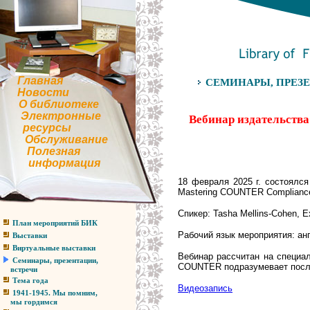
Главная
СЕМИНАРЫ, ПРЕЗЕ
Новости
О библиотеке
Электронные
Вебинар издательства
ресурсы
Обслуживание
Полезная
информация
18 февраля 2025 г. состоялся 
Mastering COUNTER Compliance
Спикер: Tasha Mellins-Cohen, E
План мероприятий БИК
Рабочий язык мероприятия: ан
Выставки
Виртуальные выставки
Вебинар рассчитан на специал
Семинары, презентации,
COUNTER подразумевает после
встречи
Тема года
Видеозапись
1941-1945. Мы помним,
мы гордимся