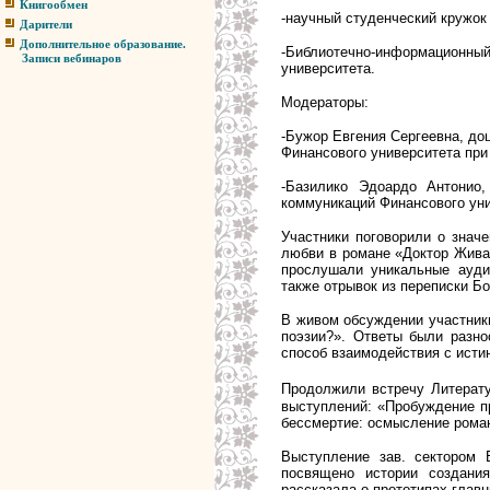
Книгообмен
-
научный студенческий кружо
Дарители
Дополнительное образование.
-Библиотечно-информац
Записи вебинаров
университета.
Модераторы:
-Бужор Евгения Сергеевна, до
Финансового университета при
-Базилико Эдоардо Антонио
коммуникаций Финансового уни
Участники поговорили о знач
любви в романе «Доктор Жива
прослушали уникальные аудио
также от
рывок из переписки Б
В живом обсуждении участники
поэзии?». Ответы были разно
способ взаимодействия с исти
Продолжили встречу Литерату
выступлений: «Пробуждение п
бессмертие: осмысление роман
Выступление
зав. сектором 
посвящено истории создани
рассказала о прототипах глав