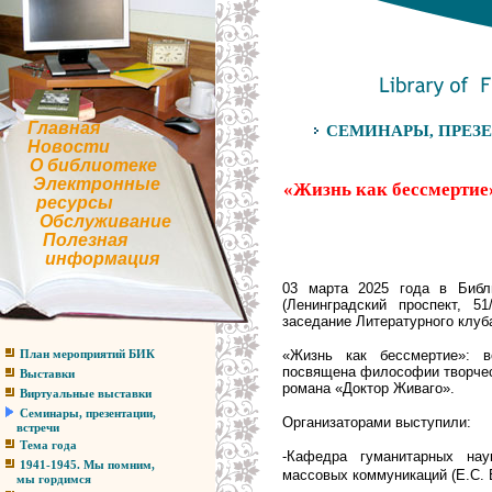
Главная
СЕМИНАРЫ, ПРЕЗЕ
Новости
О библиотеке
Электронные
«Жизнь как бессмертие
ресурсы
Обслуживание
Полезная
информация
03 марта 2025 года в Библ
(Ленинградский проспект, 51
заседание Литературного клуба
«Жизнь как бессмертие»: в
План мероприятий БИК
посвящена философии творчес
Выставки
романа «Доктор Живаго».
Виртуальные выставки
Семинары, презентации,
Организаторами выступили:
встречи
Тема года
-Кафедра гуманитарных на
1941-1945. Мы помним,
массовых коммуникаций
(Е.С.
мы гордимся