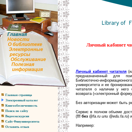
Главная
Новости
О библиотеке
Личный кабинет ч
Электронные
ресурсы
Обслуживание
Полезная
информация
Личный кабинет читателя
(и
предназначенный для по
Библиотечно-информацион
университета и ее бронирова
читателя о наличии у него 
возврата («электронный форму
Главная страница
Электронный каталог
Без авторизации может быть р
Книгообеспеченность
Поиск по сайту
Сервис в полном объеме дост
(
!!!
без
@
fa
.
ru или
@
edu
.
fa
.
ru
) 
Видеоэкскурсия
Сайт Финуниверситета
Например:
Оставить отзыв