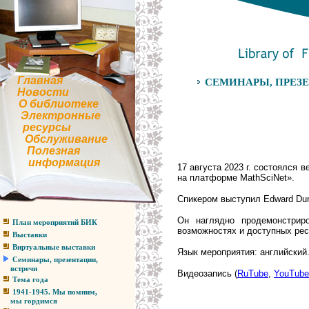
Главная
СЕМИНАРЫ, ПРЕЗЕ
Новости
О библиотеке
Электронные
ресурсы
Обслуживание
Полезная
информация
17 августа 2023 г. состоялся 
на платформе MathSciNet».
Спикером выступил Edward Du
Он наглядно продемонстрир
План мероприятий БИК
возможностях и доступных рес
Выставки
Виртуальные выставки
Язык мероприятия: английский
Семинары, презентации,
встречи
Видеозапись (
RuTube
,
YouTube
Тема года
1941-1945. Мы помним,
мы гордимся