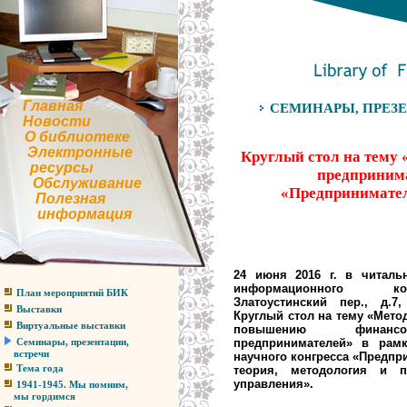
Главная
СЕМИНАРЫ, ПРЕЗЕ
Новости
О библиотеке
Электронные
Круглый стол на тему
ресурсы
предпринима
Обслуживание
«Предприниматель
Полезная
информация
24 июня 2016 г. в читаль
информационного к
План мероприятий БИК
Златоустинский пер., д.7
Выставки
Круглый стол на тему «Мето
Виртуальные выставки
повышению финансо
предпринимателей» в рамк
Семинары, презентации,
встречи
научного конгресса «Предпр
теория, методология и п
Тема года
управления».
1941-1945. Мы помним,
мы гордимся