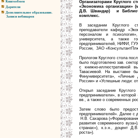
Организаторами Круглого с
Книгообмен
«Экономика организации» (м
Дарители
Д.В. Швандар) и Библио
Дополнительное образование.
комплекс.
Записи вебинаров
В заседании Круглого с
преподаватели кафедр «Экон
персоналом и психология»,
университета, а также го
предпринимателей, НИФИ, ГУУ
России, ЗАО «КонсультантПлюс
Прологом Круглого стола пос
было подготовлено зав. секто
с книжно-иллюстративной в
Тавасиевой. На выставке бы
Финуниверситета», «Личные 
России» и «Успешные люди: от
Открыл заседание Круглого 
предприниматели», в которой
вв., а также о современных ро
Затем слово было предост
предпринимателей». Далее с 
Н.В. Сахарова («Формирование
развития современного вуза»
странах»), к.э.н., доцент Д
роста»).