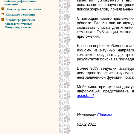
качество публикуемых в них 
библиографического
охватывает все научные дисц
описания
поиска журналов, привязанных
Литературная гостиная
Книжные реликвии
С помощью нового приложения
Библиографические
области. Где бы они ни нахо
указатели ученых
создавать списки для чтения
Финуниверситета
тематике. Публикации можно 
приложения.
Базовая версия мобильного асс
любому из научных направле
тематике, создавать до тре
результатов поиска за последн
Более 95% ведущих исследов
исследовательские структуры
неограниченной функции поиск
Мобильное приложение доступн
информация представлена 
assistant/
Источник:
Clarivate
01.02.2021