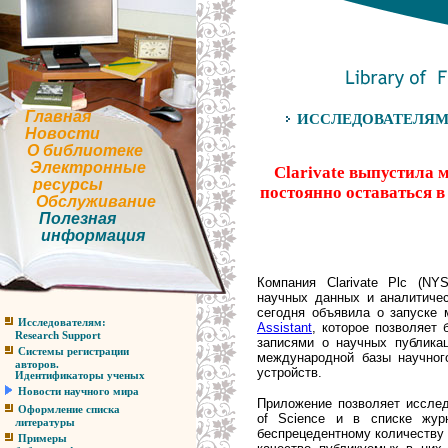
Главная
ИССЛЕДОВАТЕЛЯМ. Н
Новости
О библиотеке
Электронные
Clarivate выпустила 
ресурсы
постоянно оставаться в
Обслуживание
Полезная
информация
Компания Clarivate Plc (N
научных данных и аналитичес
сегодня объявила о запуске
Исследователям:
Assistant
, которое позволяет 
Research Support
записями о научных публика
Системы регистрации
международной базы научног
авторов.
устройств.
Идентификаторы ученых
Новости научного мира
Приложение позволяет исслед
Оформление списка
of Science и в списке журн
литературы
беспрецедентному количеству 
Примеры