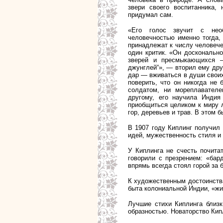
звери своего воспитанника,
придумал сам.
«Его голос звучит с нео
человечностью именно тогда, 
принадлежат к числу человеч
один критик. «Он досконально
зверей и пресмыкающихся —
джунглей“», — вторил ему дру
дар — вживаться в души своих
поверить, что он никогда не
солдатом, ни мореплавателе
другому, его научила Индия
приобщиться целиком к миру л
гор, деревьев и трав. В этом 
В 1907 году Киплинг получил
идей, мужественность стиля и
У Киплинга не счесть почита
говорили с презрением: «бар
впрямь всегда стоял горой за 
К художественным достоинства
быта колониальной Индии, «жи
Лучшие стихи Киплинга близ
образностью. Новаторство Кип