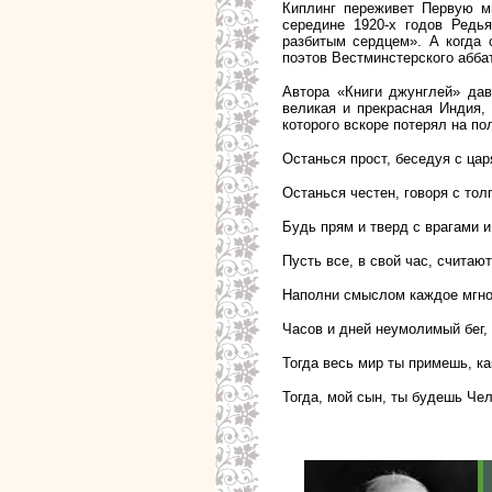
Киплинг переживет Первую м
середине 1920-х годов Редь
разбитым сердцем». А когда 
поэтов Вестминстерского абба
Автора «Книги джунглей» дав
великая и прекрасная Индия,
которого вскоре потерял на по
Останься прост, беседуя с цар
Останься честен, говоря с тол
Будь прям и тверд с врагами и
Пусть все, в свой час, считают
Наполни смыслом каждое мгно
Часов и дней неумолимый бег,
Тогда в
есь мир ты примешь, ка
Тогда, мой сын, ты будешь Чел