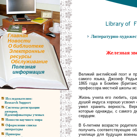
Главная
Литературно-художес
Новости
О библиотеке
Электронные
Железная зв
ресурсы
Обслуживание
Полезная
информация
Великий английский поэт и п
самого языка,
Джозеф Редья
1865 года в Бомбее
(Британс
профессора местной школы ис
Жизнь учила его любить, сра
Исследователям:
душой индуса хорошо усвоил 
Research Support
умел хранить верность. Вер
Системы регистрации
которые однажды, с самого де
авторов.
Идентификаторы ученых
сердцем.
Новости научного мира
В 6-летнем возрасте родители
Оформление списка
получить соответствующее обр
литературы
училище для будущих военных
Примеры