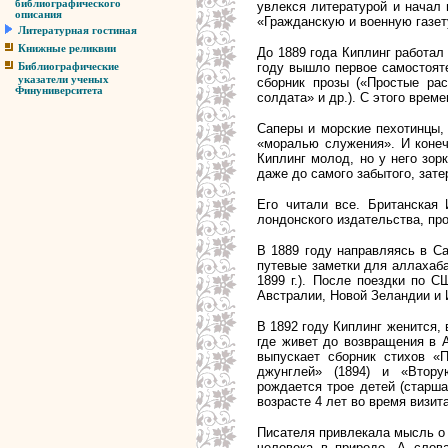
библиографического
увлекся литературой и начал 
описания
«Гражданскую и военную газет
Литературная гостиная
Книжные реликвии
До 1889 года Киплинг работал 
году вышло первое самостояте
Библиографические
указатели ученых
сборник прозы («Простые рас
Финуниверситета
солдата» и др.).
С этого време
Саперы и морские пехотинцы, 
«моралью служения». И конеч
Киплинг молод, но у него зор
даже до самого забытого, зат
Его читали все. Британская 
лондонского издательства, про
В 1889 году направляясь в Са
путевые заметки для аллахаба
1899 г.). После поездки по 
Австралии, Новой Зеландии и 
В 1892 году Киплинг женится, 
где живет до возвращения в А
выпускает сборник стихов «П
джунглей» (1894) и «Втору
рождается трое детей (старша
возрасте 4 лет во время визит
Писателя привлекала мысль о 
человека в природе. А слова