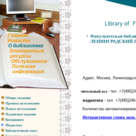
Главная
Факультетская библи
Новости
ЛЕНИНГРАДСКИЙ П
О библиотеке
Электронные
ресурсы
Обслуживание
Полезная
информация
Адрес: Москва, Ленинградски
читальный зал
-
тел.
+7(495)24
Общие сведения
медиатека
- тел.
+7(495)249-
Правила пользования
Количество автоматизирован
Новые поступления
Подписные издания
Интерактивная схема зала.
Коворкинги
Медиатека
Библиотечный совет