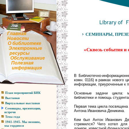
Главная
СЕМИНАРЫ, ПРЕЗЕ
Новости
О библиотеке
Электронные
«Сквозь события и 
ресурсы
Обслуживание
Полезная
информация
В Библиотечно-информационно
комн. 0116) в рамках нового
ц
информации, приуроченные к 
Основные задачи цикла: 
План мероприятий БИК
библиотеки и помощь студента
Выставки
Виртуальные выставки
Первая тема цикла посвящена 
Семинары, презентации,
Антона Ивановича Деникина.
встречи
Тема года
Кем был Антон Иванович Де
1941-1945. Мы помним,
стремился? Чего хотел для
мы гордимся
дочери, известной французско